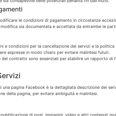
te sia consapevole delle potenziali penalità fin dall’inizio.
agamenti
modificare le condizioni di pagamento in circostanze eccezio
si modifica sia documentata e accettata da entrambe le parti
ini e condizioni per la cancellazione dei servizi e la politica
re espresse in modo chiaro per evitare malintesi futuri.
del contratto sono essenziali per stabilire un rapporto di fi
Servizi
di una pagina Facebook è la dettagliata descrizione dei ser
one della pagina, per evitare ambiguità e malintesi.
 pubblicazione di post, immagini, video e altri contenuti mul