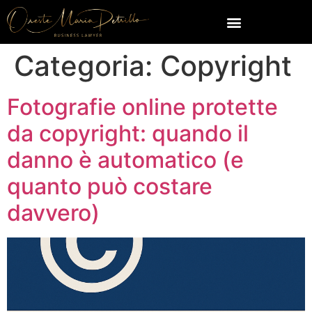
Categoria:
Copyright
Fotografie online protette
da copyright: quando il
danno è automatico (e
quanto può costare
davvero)